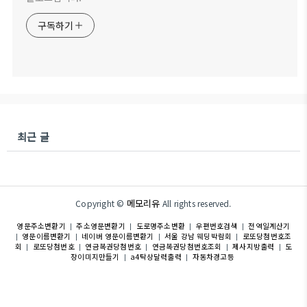
구독하기
최근 글
메모리유
Copyright ©
All rights reserved.
영문주소변환기
주소영문변환기
도로명주소변환
우편번호검색
전역일계산기
|
|
|
|
영문이름변환기
네이버 영문이름변환기
서울 강남 웨딩박람회
로또당첨번호조
|
|
|
|
회
로또당첨번호
연금복권당첨번호
연금복권당첨번호조회
제사지방출력
도
|
|
|
|
|
장이미지만들기
a4탁상달력출력
자동차경고등
|
|