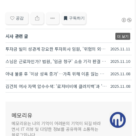
공감
구독하기
시사 관련 글
더 보기
투자금 빌미 성관계 강요한 투자회사 임원, '위험의 외주화' 논란
2025.11.11
스님은 근로자인가? 법원, '임금 청구' 소송 기각 판결 분석
2025.11.10
아내 불륜 후 '이상 성욕 증가'…가족 위해 이혼 않는 남편의 고백
2025.11.08
김건희 여사 자택 압수수색: '로저비비에 클러치백'과 '당선 감사' 메모, 특검 수사의 핵심 의혹
2025.11.08
메모리유
메모리유는 나의 기억이 어려분의 기억이 되길 바라
면서 IT 리뷰 및 다양한 정보를 공유하며 소통하는
블로그입니다.