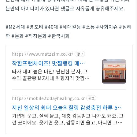
분만의 아이디어가 있다면 댓글로 자유롭게 공유해주세요.
#MZ세대 #영포티 #40대 #세대갈등 #소통 #사회이슈 #심리
학 #문화 #직장문화 #한국사회
https://www.matzzim.co.kr/
광고
착한프랜차이즈! 맛찜랭킹 매출
걱정NO고수익 소자본창업
타사 대비 높은 마진! 단단한 본사, 고
수익 끝판왕 MZ세대 취향저격 맛찜랭
킹! 홀+배달 두마리 토끼를 잡은 한식
역대 프로모션
https://mobile.todayhealing.co.kr
광고
지친 일상의 쉼터 오늘의힐링 감성충전 하루 5분
힐링타임
가볍게 웃고, 살짝 울고, 대충 감동받고 나가도 돼요. 그
런 곳이에요. 웃기면 웃고, 감동이면 울고, 아니면 그냥
눕고 가세요.