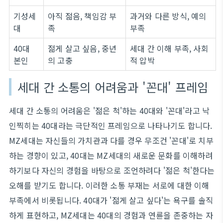
기성세
아직 젊음, 책임감 부
과거와 다른 방식, 예의
대
족
부족
40대
젊게 살고 싶음, 중년
세대 간 이해 부족, 사회
본인
의 고충
적 압박
세대 간 소통의 어려움과 '꼰대' 프레임
세대 간 소통의 어려움은 '젊은 척'하는 40대와 '꼰대'라고 낙
인찍히는 40대라는 극단적인 프레임으로 나타나기도 합니다.
MZ세대는 자신들의 가치관과 다를 경우 무조건 '꼰대'로 치부
하는 경향이 있고, 40대는 MZ세대의 새로운 문화를 이해하려
하기보다 자신의 경험을 바탕으로 조언하려다 '젊은 척'한다는
오해를 받기도 합니다. 이러한 소통 부재는 서로에 대한 이해
부족에서 비롯됩니다. 40대가 '젊게 살고 싶다'는 욕구를 솔직
하게 표현하고, MZ세대는 40대의 경험과 연륜을 존중하는 자