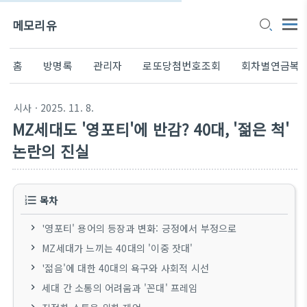
메모리유
홈
방명록
관리자
로또당첨번호조회
회차별연금복
시사
· 2025. 11. 8.
MZ세대도 '영포티'에 반감? 40대, '젊은 척'
논란의 진실
목차
'영포티' 용어의 등장과 변화: 긍정에서 부정으로
MZ세대가 느끼는 40대의 '이중 잣대'
'젊음'에 대한 40대의 욕구와 사회적 시선
세대 간 소통의 어려움과 '꼰대' 프레임