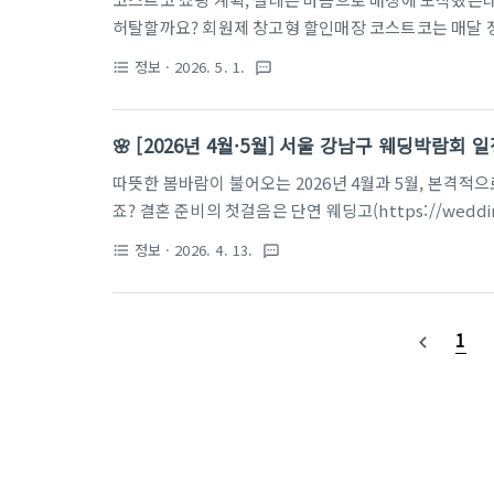
허탈할까요? 회원제 창고형 할인매장 코스트코는 매달 
걸음을 하기 십상입니다. 특히 이번 2026년 5월은 지
정보
· 2026. 5. 1.
format_list_bulleted
textsms
욱 꼼꼼한 확인이 필수입니다. 여러분의 귀한 시간과 에너
를 통해 즐거운 쇼핑 계획 세우시길 바랍니다. 코스트코
제 창고형 할인 매장입니다. 1983년 시애틀에서 첫 매장
🌸 [2026년 4월·5월] 서울 강남구 웨딩박람회
으로 현재 전국에 18개 매장을 운영하고 있습니다. 대용량
따뜻한 봄바람이 불어오는 2026년 4월과 5월, 본격적
죠? 결혼 준비의 첫걸음은 단연 웨딩고(https://wedd
니다. 발품 파는 시간은 줄이고, 다양한 혜택과 최신 트
정보
· 2026. 4. 13.
format_list_bulleted
textsms
민국 웨딩의 메카, '서울 강남구'에서 열리는 웨딩박람회
업) 업체들이 총출동하기 때문에 예신예랑님들의 필수 
어줄 2026년 4월~5월 서울 강남구 주요 웨딩박람회 일
1
navigate_before
'강남구' 웨딩박람회일까요?청담동, 논현동, 신사동 등 강