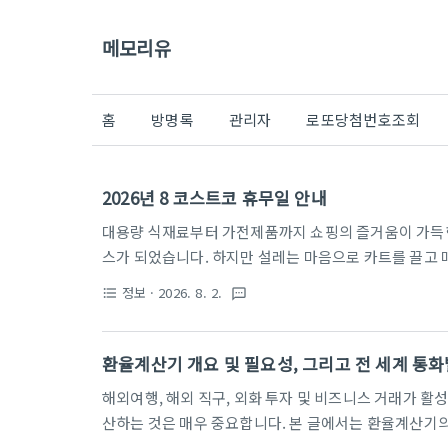
메모리유
홈
방명록
관리자
로또당첨번호조회
2026년 8 코스트코 휴무일 안내
대용량 식재료부터 가전제품까지 쇼핑의 즐거움이 가득한 
스가 되었습니다. 하지만 설레는 마음으로 카트를 끌고 
만큼 당황스러운 일도 없을 것입니다. 회원제 창고형 할
정보
· 2026. 8. 2.
format_list_bulleted
textsms
영하고 있는데, 지역별로 휴무일이 제각각이라 미리 확인
2026년 8월은 지점마다 휴무 날짜가 다르고 특정 요일
의 소중한 시간과 기름값을 지켜드리기 위해 8월 코스트
환율계산기 개요 및 필요성, 그리고 전 세계 통
말 장보기나 평일 방문을 계획하고 계신다면, 출발 전 아
해외여행, 해외 직구, 외화 투자 및 비즈니스 거래가 활
산하는 것은 매우 중요합니다. 본 글에서는 환율계산기의
전 세계 59개국의 주요 통화별 환율계산기 바로가기 링