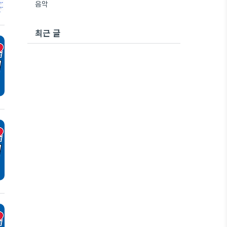
음악
최근 글