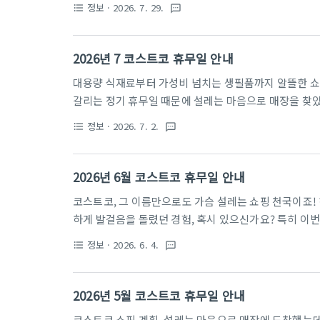
정보
· 2026. 7. 29.
format_list_bulleted
textsms
율계산기는 기준 통화(예: 대한민국 원화, KRW)와 대상 통
율'을 바탕으로, 특정 금액을 다른 통화로 즉시 변환해
의 시세를 반영하여 실시간 가치를 산출해주며, 단순 변
2026년 7 코스트코 휴무일 안내
한 금액 계산을 돕습니다.2. 환율계산기의 필요성환율계
대용량 식재료부터 가성비 넘치는 생필품까지 알뜰한 쇼핑
갈리는 정기 휴무일 때문에 설레는 마음으로 매장을 찾았
하게 발걸음을 돌리는 경험은 누구나 한 번쯤 겪어보셨을
정보
· 2026. 7. 2.
format_list_bulleted
textsms
요일에 문을 닫는데, 지점마다 휴무 기준이 달라 꼼꼼히
기 십상입니다. 여러분의 완벽하고 즐거운 장보기 시간을 
명확하게 정리해 드립니다. 특히 이번 달은 지역별로 쉬
2026년 6월 코스트코 휴무일 안내
가니, 쇼핑 계획을 세우기 전 아래의 상세 일정을 반드시
코스트코, 그 이름만으로도 가슴 설레는 쇼핑 천국이죠! 
하게 발걸음을 돌렸던 경험, 혹시 있으신가요? 특히 이번
이어서 더욱 꼼꼼한 확인이 필요하답니다. 월요일, 수요
정보
· 2026. 6. 4.
format_list_bulleted
textsms
않도록, 6월 코스트코 휴무일을 완벽하게 정리해 드리겠
언제 문을 열까요? 지금 바로 확인하시고 완벽한 쇼핑
워싱턴주에 본사를 둔 회원제 창고형 할인 매장입니다. 
2026년 5월 코스트코 휴무일 안내
1994년 서울 양평점을 시작으로 현재 전국에 18개 매장
코스트코 쇼핑 계획, 설레는 마음으로 매장에 도착했는데