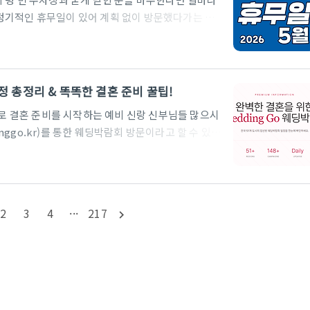
정기적인 휴무일이 있어 계획 없이 방문했다가는 헛
역별, 날짜별로 휴무일이 다르게 적용되는 곳이 많아 더
지를 아껴줄 2026년 5월 코스트코 휴무일 총정리
 홀세일코스트코는 미국 워싱턴주에 본사를 둔 회원
을 열었으며, 한국에는 1994년 서울 양평점을 시작
 일정 총정리 & 똑똑한 결혼 준비 꿀팁!
 제품을 저렴한 가격에 ..
으로 결혼 준비를 시작하는 예비 신랑 신부님들 많으시
inggo.kr)를 통한 웨딩박람회 방문이라고 할 수 있습
렌드를 한눈에 파악할 수 있기 때문인데요. 특히 대한
는 국내 최정상급 스드메(스튜디오, 드레스, 메이크
코스입니다. 오늘은 막막한 결혼 준비에 길잡이가 되
정과 핵심 포인트를 알기 쉽게 정리해 드릴게요!1. 왜
2
3
4
···
217
navigate_next
남..