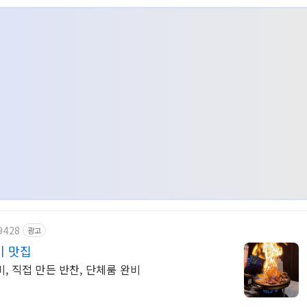
9428
광고
이 맛집
, 직접 만든 반찬, 단체룸 완비