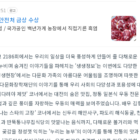
251
광고
안전처 금상 수상
점 / 국가공인 백년가게 농장에서 직접기른 흑염
생생정보 2186회에서는 우리의 일상을 더욱 풍성하게 만들어 줄 다채로운
누비며 숨겨진 이야기들을 파헤치는 '생생정보'는 이번에도 다양한
생생현장'에서는 다문화 가족의 아름다운 어울림을 조명하며 따뜻한
인다문화장학재단의 이야기를 통해 우리 사회의 다양성과 포용성에 
'기다려야 제맛' 코너에서는 대전의 숨은 맛집, 정통 일본식 우동 전문
얼과 깊은 풍미를 자랑하는 우동의 매력을 보여주었습니다. 배우 김
나는 스타의 고장' 코너에서는 신두리 해안사구, 파도리 해식동굴, 
연과 딴뚝통나무집식당의 맛깔나는 음식까지, 다채로운 볼거리와 먹
 곶감을 정성껏 익히는 '누리는 농부'의 이야기를 통해 전통의 맛과