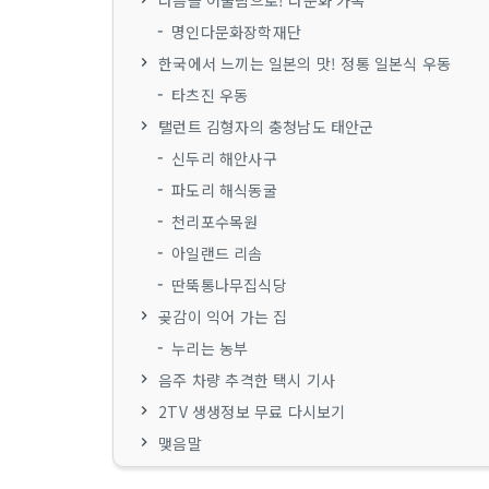
다름을 어울림으로! 다문화 가족
명인다문화장학재단
한국에서 느끼는 일본의 맛! 정통 일본식 우동
타츠진 우동
탤런트 김형자의 충청남도 태안군
신두리 해안사구
파도리 해식동굴
천리포수목원
아일랜드 리솜
딴뚝통나무집식당
곶감이 익어 가는 집
누리는 농부
음주 차량 추격한 택시 기사
2TV 생생정보 무료 다시보기
맺음말