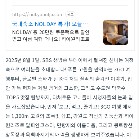
+5% 추가적립 혜택! 여행도 이제 쿠팡에서!
https://nol.yanolja.com
광고
국내숙소 NOLDAY 특가! 오늘의
숙박 핫딜!
NOLDAY 총 20만원 쿠폰팩으로 할인
받고 여름 여행 떠나요! 하이원리조트
2025년 8월 1일, SBS 생방송 투데이에서 펼쳐진 신나는 여정
속으로 여러분을 초대합니다! 푸른 고원을 만끽하는 3GO 여
행부터, 글로벌 스타가 된 K-디저트 꿀떡의 숨겨진 이야기, 입
안 가득 퍼지는 제철 병어의 고소함, 그리고 수도권 막국수
TOP5 맛집 탐방까지, 다채로운 코너들이 시청자들의 눈과 입
을 사로잡았습니다. 먼저 '보고, 먹고, 즐기고! 3GO 여행'에서
는 1,300m 고원의 초록빛 쉼표, 강원도 정선의 민둥산과 하이
원리조트 알파인코스터, 만항재의 아름다움, 그리고 몽토랑산
양목장과 육백마지기의 매력을 생생하게 보여주었습니다. 이