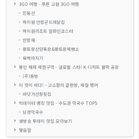
3GO 여행 - 푸른 고원 3GO 여행
민둥산
하이원 만항곤드레닭집
하이원리조트 알파인코스터
만항재
몽토랑산양목장&몽토랑제빵소
육백마지기
봉인 해제 제한구역 - 글로벌 스타! K-디저트 꿀떡 공장
(주)동방
이 맛이 바다! - 고소함의 끝판왕, 제철 병어
바닷가선창횟집
빅데이터 랭킹 맛집 - 수도권 막국수 TOP5
남경막국수
생방송 투데이 맛집 모아보기
맺음말