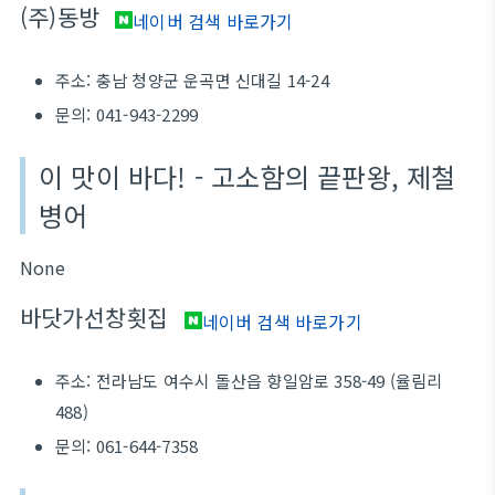
(주)동방
네이버 검색 바로가기
주소: 충남 청양군 운곡면 신대길 14-24
문의: 041-943-2299
이 맛이 바다! - 고소함의 끝판왕, 제철
병어
None
바닷가선창횟집
네이버 검색 바로가기
주소: 전라남도 여수시 돌산읍 향일암로 358-49 (율림리
488)
문의: 061-644-7358