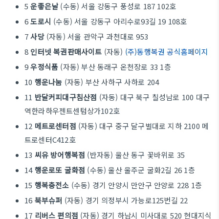
5
운좋은날
(수동) 서울 강동구 풍성로 187 102호
6
도로시
(수동) 서울 강동구 아리수로93길 19 108호
7
사당
(자동) 서울 관악구 과천대로 953
8
인터넷 복권판매사이트
(자동)
(주)동행복권 공식홈페이지
9
우정식품
(자동) 부산 동래구 온천장로 33 1층
10
행운나눔
(자동) 부산 사하구 사하로 204
11
반달커피대구침산점
(자동) 대구 북구 칠성남로 100 대구
역한라하우젠트센텀상가102호
12
메트로센터점
(자동) 대구 중구 달구벌대로 지하 2100 메
트로센터C412호
13
씨유 방어행복점
(반자동) 울산 동구 꽃바위로 35
14
행운로또 굴화점
(수동) 울산 울주군 굴화2길 26 1층
15
행복충전소
(수동) 경기 안양시 만안구 안양로 228 1층
16
북부슈퍼
(자동) 경기 의정부시 가능로125번길 22
17
리버스 편의점
(자동) 경기 하남시 미사대로 520 현대지식