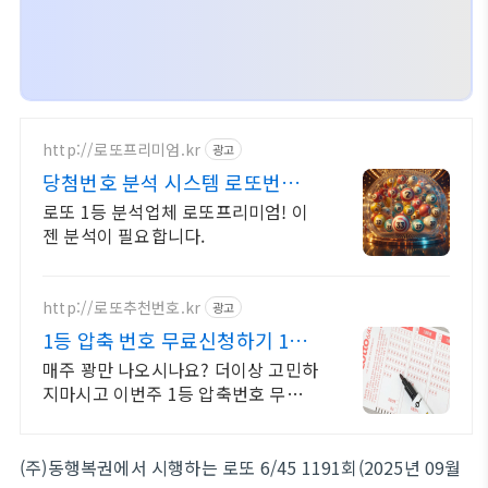
http://로또프리미엄.kr
광고
당첨번호 분석 시스템 로또번호
분석업체
로또 1등 분석업체 로또프리미엄! 이
젠 분석이 필요합니다.
http://로또추천번호.kr
광고
1등 압축 번호 무료신청하기 10조
합 압축번호무료신청하기
매주 꽝만 나오시나요? 더이상 고민하
지마시고 이번주 1등 압축번호 무료
신청하세요 지금 신청하시면 1등 압축
추천 번호 서비스 무료 발송해 드립니
다
(주)동행복권에서 시행하는 로또 6/45 1191회(2025년 09월