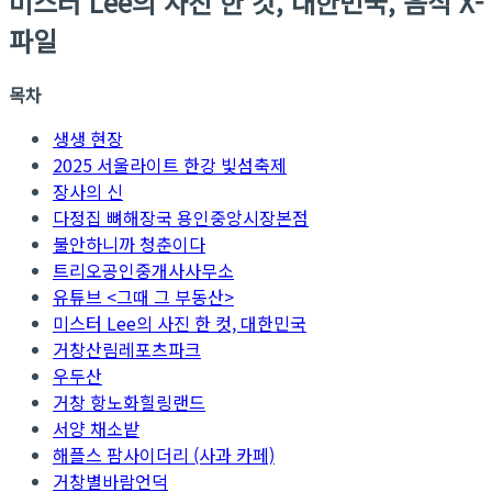
미스터 Lee의 사진 한 컷, 대한민국, 음식 X-
파일
목차
생생 현장
2025 서울라이트 한강 빛섬축제
장사의 신
다정집 뼈해장국 용인중앙시장본점
불안하니까 청춘이다
트리오공인중개사사무소
유튜브 <그때 그 부동산>
미스터 Lee의 사진 한 컷, 대한민국
거창산림레포츠파크
우두산
거창 항노화힐링랜드
서양 채소밭
해플스 팜사이더리 (사과 카페)
거창별바람언덕