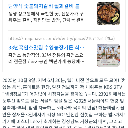
담양식 숯불돼지갈비 월화갈비 블루
리본서베이 맛집
생생 정보통에서 극찬한 곳, 전문가가 구
워주는 갈비, 직접만든 반찬, 단체룸 완비
https://map.naver.com/v5/entry/place/21071251
광고
33년흑염소맛집 수양농장가든 식품
의약품안전처 금상 수상
흑염소 농장직영, 33년 전통의 흑염소요
리 전문점 / 국가공인 백년가게 농장에서
직접기른 흑염소로 요리하는 흑염소전문
점
2025년 10월 9일, 저녁 6시 30분, 텔레비전 앞으로 모두 모여! 맛
있는 음식, 흥미로운 현장, 알찬 정보까지 꽉 채워주는 KBS 2TV
"생생정보"가 어김없이 시청자들을 찾아왔습니다. 2391회에서는
눈부신 빛으로 물든 서울의 밤을 담은 <2025 서울라이트 한강 빛
섬축제>부터, 침샘 자극하는 <바다와 육지의 만남! 해물뼈찜>, 불
안을 잠재울 <전세사기 걱정 NO! 안전한 전셋집 구하는 법>까지!
거기에 미스터 Lee가 소개하는 경상남도 거창군의 매력, 그리고
음식 궁합에 대한 흥미로운 정보까지! 오늘, "생생정보"가 준비한