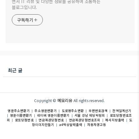
면서 IT 리뷰 및 다양한 정보를 공유하며 소통하는
블로그입니다.
구독하기
최근 글
메모리유
Copyright ©
All rights reserved.
영문주소변환기
주소영문변환기
도로명주소변환
우편번호검색
전역일계산기
|
|
|
|
영문이름변환기
네이버 영문이름변환기
서울 강남 웨딩박람회
로또당첨번호조
|
|
|
|
회
로또당첨번호
연금복권당첨번호
연금복권당첨번호조회
제사지방출력
도
|
|
|
|
|
장이미지만들기
a4탁상달력출력
자동차경고등
|
|