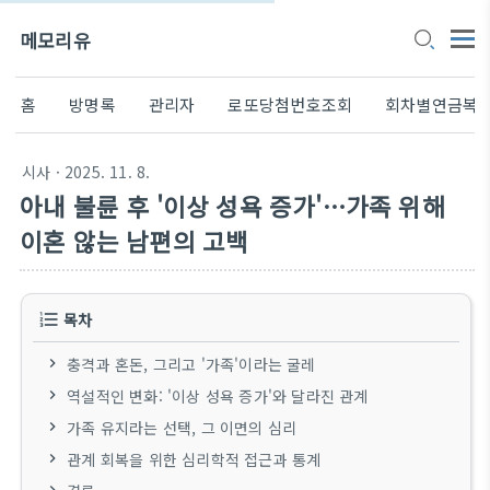
메모리유
홈
방명록
관리자
로또당첨번호조회
회차별연금복
시사
· 2025. 11. 8.
아내 불륜 후 '이상 성욕 증가'…가족 위해
이혼 않는 남편의 고백
목차
충격과 혼돈, 그리고 '가족'이라는 굴레
역설적인 변화: '이상 성욕 증가'와 달라진 관계
가족 유지라는 선택, 그 이면의 심리
관계 회복을 위한 심리학적 접근과 통계