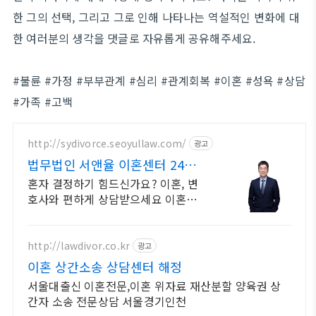
한 그의 선택, 그리고 그로 인해 나타나는 역설적인 변화에 대
한 여러분의 생각을 댓글로 자유롭게 공유해주세요.
#불륜 #가정 #부부관계 #심리 #관계회복 #이혼 #성욕 #상담
#가족 #고백
http://sydivorce.seoyullaw.com/
광고
법무법인 서앤율 이혼센터 24시
간 전국 상담 진행중!
혼자 결정하기 힘드신가요? 이혼, 변
호사와 편하게 상담받으세요 이혼소
송에 관한 모든 것 서앤율이 도와드립
니다
http://lawdivor.co.kr
광고
이혼 상간소송 상담센터 해정
서울대출신 이혼전문,이혼 위자료 재산분할 양육권 상
간자 소송 전문상담 서울경기인천