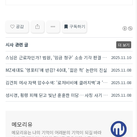
공감
구독하기
시사 관련 글
더 보기
스님은 근로자인가? 법원, '임금 청구' 소송 기각 판결 분석
2025.11.10
MZ세대도 '영포티'에 반감? 40대, '젊은 척' 논란의 진실
2025.11.08
김건희 여사 자택 압수수색: '로저비비에 클러치백'과 '당선 감사' 메모, 특검 수사의 핵심 의혹
2025.11.08
성시경, 횡령 피해 딛고 빛난 훈훈한 미담… 사칭 사기 피해자에게 직접 금전 지원 약속
2025.11.08
메모리유
메모리유는 나의 기억이 어려분의 기억이 되길 바라