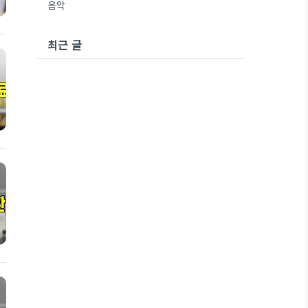
음악
최근 글