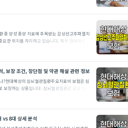
보험은 태아보험 내에서 비교적 고가의 특약에 속하며,
수적입니다. 특히, 주요 대사이상질환은 발병률이 낮
모 입장에서는 신중한 판단이 요구됩니다.1. 현대해
대해상 주요대사이상질환진단 보험은 태아보험 내
, 30세 만기 조건에서 보험료는 다음..
환 중 양성 종양 치료에 주목받는 갑상선고주파열치
 중요한 위치를 차지하고 있습니다. 특히 현대해상에
료와 실질적인 보장 내용으로 관심을 모으고 있습니
상품을 다각도로 분석하여 가입 전 꼭 알아야 할 핵
 갑상선고주파열치료 보험은 갑상선 양성 종양 치료를
특징은 다음과 같습니다.보험금 지급액은 100만원으
 보장 조건, 장단점 및 약관 해설 관련 정보
0원 수준으로 부담이 적습니다.보장은 최초 ..
하나?현대해상의 심뇌혈관질환주요치료비 보험은 심
으로 보장하는 상품입니다. 심뇌혈관질환은 급성 심근
로, 치료비 부담이 매우 큽니다. 이에 현대해상은 수
위를 중심으로 보장 범위를 설계했습니다.특히, 현대
 연간 최대 3회까지 보험금을 지급하는 점이 큰 특징
만 보장하는 것과 비교해 보장 횟수가 월등히 많아 반
vs 8대 상세 분석
이 만기까지 지속되어 장기적 ..