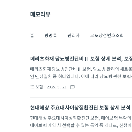
메모리유
홈
방명록
관리자
로또당첨번호조회
메리츠화재 당뇨병진단비Ⅱ 보험 상세 분석, 보장 
메리츠화재 당뇨병진단비Ⅱ 보험, 당뇨병 관리의 새로
인 만성질환 중 하나입니다. 이에 따라 당뇨병 관련 보
에서 2025년 4월부터 선보이는 ‘메리츠화재 당뇨병진
보험
· 2025. 5. 21.
format_list_bulleted
textsms
비 지급으로 차별화된 보장을 제공합니다. 본 문서에서
관, 보험금 청구 절차 등을 상세히 살펴봅니다. 당뇨병
수 있도록 깊이 있는 분석과 함께 구체적인 사례를 제
현대해상 주요대사이상질환진단 보험 상세 분석
징과 가입 조건메리츠화재 당뇨병진단비Ⅱ 보험은 건강체
현대해상 주요대사이상질환진단 보험, 태아보험 특약의
태아보험 가입 시 선택할 수 있는 특약 중 하나로, 신생