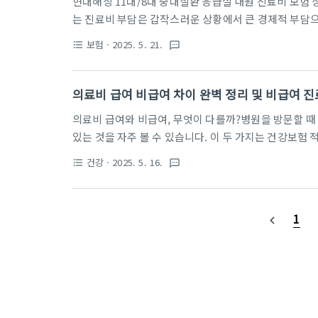
현대해상 11대/8대 중대질환 응급실 내원 진료비 보험
는 진료비 부담은 갑작스러운 상황에서 큰 경제적 부담으
험에 대비할 수 있도록 11대 중대질환과 8대 중대질환
보험
· 2025. 5. 21.
format_list_bulleted
textsms
있습니다. 본문에서는 두 보험 상품의 보장 범위, 가입 
적인 선택에 도움을 드리고자 합니다.1. 현대해상 11대
중대질환 응급실 내원 진료비 보험은 총 11가지 중대질
의료비 급여 비급여 차이 완벽 정리 및 비급여 
니다. 최대 300만원까지 가입 가능하며, 50세 여성 기준 
의료비 급여와 비급여, 무엇이 다를까?병원을 방문할 때 
있는 것을 자주 볼 수 있습니다. 이 두 가지는 건강보험 
료비 급여와 비급여 항목을 명확히 이해하면 병원비 부담
건강
· 2025. 5. 16.
format_list_bulleted
textsms
에서는 의료비 급여와 비급여의 차이점, 비급여 진료비용
내합니다.1. 의료비 급여 항목이란?급여 항목은 건강보
부만 부담하고 나머지는 건강보험공단에서 지원합니다.
1
navigate_before
들이 포함됩니다. 예를 들어 감기 치료, 고혈압·당뇨병 관리,