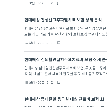
질환 진단 시 보험금을 지급하는 보장 상품입니다. 이 
보험
· 2025. 5. 21.
format_list_bulleted
textsms
가입 전 보장 범위와 필요성을 꼼꼼히 따져보는 것이 필
지만 조기 진단과 치료가 중요한 질환군이기 때문에, 부
상 주요대사이상질환진단 보험의 기본 구조와 보험료현
현대해상 갑상선고주파열치료 보험 상세 분석
특약으로 제공되며, 가입금액 1천만 원 기준으로 20년 납
현대해상 갑상선고주파열치료 보험 상세 분석갑상선 질
료는 최근 의료 기술 발전과 함께 보험 보장 범위에서도
서 제공하는 갑상선고주파열치료 보험은 합리적인 보험
보험
· 2025. 5. 21.
format_list_bulleted
textsms
다. 본 문서에서는 현대해상의 갑상선고주파열치료 보험 
심 정보를 상세히 안내합니다.1. 보험 개요현대해상의
위한 고주파열치료를 보장하는 특화 상품입니다. 주요 
현대해상 심뇌혈관질환주요치료비 보험 상세 분석,
로 설정되어 있으며, 50세 여성 기준 월 보험료는 약 50
현대해상 심뇌혈관질환주요치료비 보험, 무엇을 보장
장 및 뇌 혈관 질환 치료에 필요한 주요 비용을 집중적
경색, 뇌경색, 뇌출혈 등 생명과 직결되는 중대한 질환으
보험
· 2025. 5. 21.
format_list_bulleted
textsms
술, 중환자실 입원, 혈전용해치료 세 가지 주요 치료 행
해상은 이 세 가지 조건을 각각 연간 1회씩 보장하여, 총
입니다. 이는 대부분 보험사가 이들 조건을 묶어 연 1회
현대해상 중대질환 응급실 내원 진료비 보험 11대 
복 치료가 필요한 환자에게 유리합니다. 또한, 보장 기간