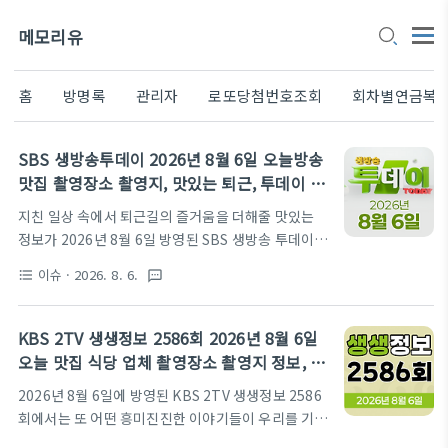
메모리유
홈
방명록
관리자
로또당첨번호조회
회차별연금복
SBS 생방송투데이 2026년 8월 6일 오늘방송
맛집 촬영장소 촬영지, 맛있는 퇴근, 투데이 이
슈
지친 일상 속에서 퇴근길의 즐거움을 더해줄 맛있는
정보가 2026년 8월 6일 방영된 SBS 생방송 투데이를
통해 찾아왔습니다. 이번 방송에서는 입안 가득 바다
이슈
· 2026. 8. 6.
format_list_bulleted
textsms
내음을 선사할 산지 직송 백골뱅이탕부터 미식가들의
입맛을 사로잡을 남해의 귀한 미경산 한우까지 다채로
운 맛의 향연이 펼쳐졌는데요. 무더위와 스트레스를
KBS 2TV 생생정보 2586회 2026년 8월 6일
단번에 날려버릴 특별한 보양식과 정성 가득한 맛집들
오늘 맛집 식당 업체 촬영장소 촬영지 정보, 결
의 정보가 한가득 담겨 있습니다. 을지로의 활기찬 분
정적 한 수, 교통카드면 충분해
2026년 8월 6일에 방영된 KBS 2TV 생생정보 2586
위기 속에서 즐기는 시원한 백골뱅이탕과 울산과 진주
회에서는 또 어떤 흥미진진한 이야기들이 우리를 기다
에서 만나는 육즙 가득한 한우 요리까지, 오늘 저녁 식
리고 있었을까요? 매일 저녁, 대한민국 구석구석의 살
사 메뉴가 고민이라면 주목해 보시기 바랍니다. 지금