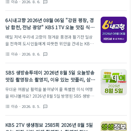
이슈
· 2026. 8. 6.
format_list_bulleted
textsms
아 숨 쉬는 현장과 입맛을 돋우는 맛집 탐방, 그리고 삶
부터 생방송 투데이가 엄선한 미식 로드를 따라 함께
의 향기가 가득한 휴먼 스토리로 시청자들의 저녁 시
떠나보실까요.방송 시간: 매주 월-금 18:50 SBSSBS
간을 책임지는 생생정보가 이번에도 알찬 정보들을 가
생방송 투데이 공식홈페이지 바로가..
6시내고향 2026년 08월 06일 "강원 평창, 경
득 싣고 찾아왔습니다. 특히 메밀의 깊은 풍미를 제대
남 합천, 전남 광양" KBS 1TV 오늘 맛집 식당
로 느낄 수 있는 특별한 맛집부터 버스 하나로 떠나는
업체 촬영장소 촬영지
매일 저녁 우리네 고향의 정겨운 풍경과 활기찬 일상
영덕의 푸른 바다 여행까지, 무더운 여름날의 갈증을
을 전하며 도시인들에게 따뜻한 위안을 건네는 KBS
한 번에 날려버릴 알짜배기 소식들이 준비되어 있는데
1TV 6시 내고향이 2026년 08월 06일 다시 한번 안방
요. 오늘 포스팅에서는 8월 6일 방송된 2586회의 핵
이슈
· 2026. 8. 6.
format_list_bulleted
textsms
극장을 찾아왔습니다. 전국 곳곳의 농어촌 현장을 발
심 명소와 맛집, 그리고 생생한 정보를 빠짐없이 정리
로 뛰며 우리 농수산물의 진정한 가치와 정직한 땀방
해 드릴 예정이니, 일상의 활력이 필요하신 분들은 지
울의 결실을 조명하는 이번 방송에서는 시청자들의 오
금 바로 집중해 주시기 바랍..
SBS 생방송투데이 2026년 8월 5일 오늘방송
감을 자극할 귀한 먹거리 정보가 가득했는데요. 무더
맛집 촬영장소 촬영지, 이유 있는 맛플리, 삼촌
운 여름날의 기운을 북돋워 줄 강원 평창의 싱그러운
어디가요
무더운 여름날 활력을 불어넣어 줄 특별한 미식 여행
여름두릅부터 기력 회복을 돕는 전남 광양의 쫄깃한
을 떠나볼까요? 2026년 8월 5일 방영된 SBS 생방송
손질 민물장어, 그리고 경남 합천에서 만난 달콤한 딸
투데이에서는 입맛을 돋우는 강렬한 맛의 향연부터 여
기 소식까지, 지역의 특색이 살아 숨 쉬는 우리 농산물
이슈
· 2026. 8. 5.
format_list_bulleted
textsms
름의 정취를 가득 담은 싱그러운 농장 체험까지 알찬
들의 이야기를 한데 모았습니다. 고향의 향수를 불러
정보들을 가득 담았습니다. 먼저 이유 있는 맛플리 코
일으키고 건강한 식탁을 위한 알짜 정보가 가득했던 8
너에서는 정성과 시간을 아낌없이 쏟아부어 완성한 감
월 6일 방송의 주요 내용을 지금부터 상..
KBS 2TV 생생정보 2585회 2026년 8월 5일
동적인 세 가지 찜 요리를 선보였고, 삼촌 어디가요 코