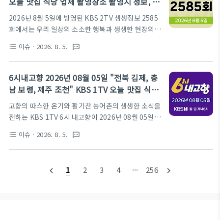
오늘 맛집 식당 업체 촬영장소 촬영지 정보, 뭉
너에서는 복숭아의 매력에 푹 빠진 달콤한 여름나기
쳐야 즐겁다, 가격파괴 Why, 장 PD의 AI 여행
2026년 8월 5일에 방영된 KBS 2TV 생생정보 2585
현장을 생생하게 전달했습니다. 맛과 힐링이 공존했던
기, 요즘 시장 24시, 달라야 사는 크리에이터
회에서는 우리 일상의 소소한 행복과 생생한 현장의
오늘 방송의 핵심 정보를 지금 바로 확인해 보세요.방
목소리를 담아내며 시청자들에게 큰 즐거움을 선사했
송 시간: 매주 월-금 18:50 SBSSBS 생방송 투데이 공
이슈
· 2026. 8. 5.
format_list_bulleted
textsms
습니다. 대한민국 구석구석 숨겨진 보석 같은 명소부
식홈페이지 바로가기이유 있는 맛플리시간과 정성을
터 입맛을 사로잡는 가성비 맛집, 그리고 특별한 재능
담아 드려요 세 가지 찜 편고려산 호랑이네이버 검색
으로 삶의 가치를 높이는 이들의 감동적인 휴먼 스토
바로가기주소: 인천 강화군 송..
6시내고향 2026년 08월 05일 "전북 김제, 충
리까지, 이번 회차 역시 알찬 정보들로 가득 채워졌습
남 보령, 제주 조천" KBS 1TV 오늘 맛집 식당
니다. 바쁜 현대인들에게 유익한 정보를 전달하고 웃
업체 촬영장소 촬영지
고향의 따스한 온기와 활기찬 농어촌의 생생한 소식을
음과 위로를 건네는 생생정보가 8월 5일에는 또 어떤
전하는 KBS 1TV 6시 내고향이 2026년 08월 05일에
놀라운 이야기들로 저녁 시간을 풍성하게 만들었는지,
도 시청자들의 저녁 시간을 풍성하게 채워주었습니다.
방송에 소개된 다양한 출연 식당과 업체 정보들을 하
이슈
· 2026. 8. 5.
format_list_bulleted
textsms
바쁜 일상 속 잠시 잊고 지냈던 우리 농어촌의 정겨운
나하나 꼼꼼하게 정리하여 여러분께 소개해 드리겠습
풍경과 맛깔스러운 먹거리, 그리고 정성으로 일궈낸
니다.방송 시간: 월-금 18:35 KBS 2TVKBS 2TV 생
결실을 만나는 시간은 언제나 설레기 마련인데요. 오
생정보 공식 홈페이지 바로가기뭉..
1
2
3
4
···
256
navigate_before
navigate_next
늘은 김제의 맛집부터 보령의 축제 현장, 그리고 제주
의 싱그러운 풋귤까지 대한민국 구석구석 숨겨진 보물
같은 이야기들을 다시 한번 정리해 보려 합니다. 삶의
현장에서 묵묵히 땀 흘리며 최고의 가치를 만들어가는
우리 이웃들의 진솔한 삶이 담긴 2026년 08월 05일