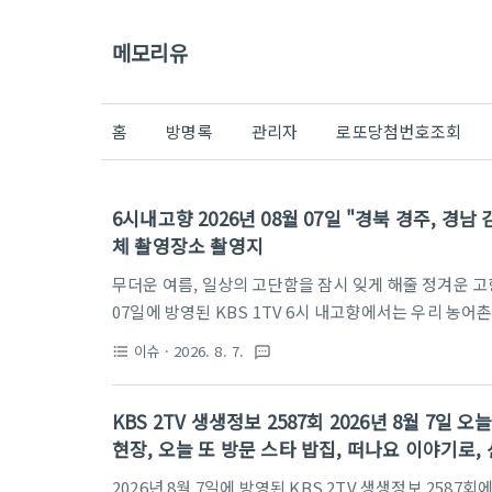
메모리유
홈
방명록
관리자
로또당첨번호조회
6시내고향 2026년 08월 07일 "경북 경주, 경남 
체 촬영장소 촬영지
무더운 여름, 일상의 고단함을 잠시 잊게 해줄 정겨운 고
07일에 방영된 KBS 1TV 6시 내고향에서는 우리 농
득 채워졌습니다. 전국 방방곡곡 숨겨진 보석 같은 명소
이슈
· 2026. 8. 7.
format_list_bulleted
textsms
기를 안방으로 배달해주는 6시 내고향은 오늘도 우리 
다. 과연 이번 방송에서는 어떤 정겹고 풍성한 이야기들
KBS 2TV 생생정보 2587회 2026년 8월 7일
팥빙수와 단팥죽부터 경남 김해의 팜스테이, 그리고 충남
현장, 오늘 또 방문 스타 밥집, 떠나요 이야기로, 
감을 만족시킬 알찬 정보들을 지금부터 하나씩 상세히 소
2026년 8월 7일에 방영된 KBS 2TV 생생정보 258