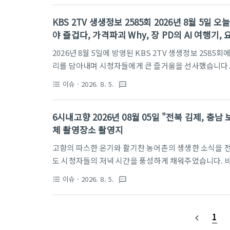
릅부터 기력 회복을 돕는 전남 광양의 쫄깃한 손질 민물
KBS 2TV 생생정보 2585회 2026년 8월 5일
지, 지역의 특색이 살아 숨 쉬는 우리 농산물들의 이야
야 즐겁다, 가격파괴 Why, 장 PD의 AI 여행기,
강한 식탁을 위한 알짜 정보가 가득했던 8월 6일 방송의 
2026년 8월 5일에 방영된 KBS 2TV 생생정보 258
리를 담아내며 시청자들에게 큰 즐거움을 선사했습니다.
을 사로잡는 가성비 맛집, 그리고 특별한 재능으로 삶의
이슈
· 2026. 8. 5.
format_list_bulleted
textsms
번 회차 역시 알찬 정보들로 가득 채워졌습니다. 바쁜 
건네는 생생정보가 8월 5일에는 또 어떤 놀라운 이야기
6시내고향 2026년 08월 05일 "전북 김제, 충남 
된 다양한 출연 식당과 업체 정보들을 하나하나 꼼꼼하
체 촬영장소 촬영지
간: 월-금 18:35 KBS 2TVKBS 2TV 생생정보 공식 
고향의 따스한 온기와 활기찬 농어촌의 생생한 소식을 전하는 
도 시청자들의 저녁 시간을 풍성하게 채워주었습니다. 바
풍경과 맛깔스러운 먹거리, 그리고 정성으로 일궈낸 결실
이슈
· 2026. 8. 5.
format_list_bulleted
textsms
은 김제의 맛집부터 보령의 축제 현장, 그리고 제주의 
은 이야기들을 다시 한번 정리해 보려 합니다. 삶의 현
리 이웃들의 진솔한 삶이 담긴 2026년 08월 05일 방
1
navigate_before
었을까요? 소중한 우리 농수산물과 함께하는 알찬 정보들