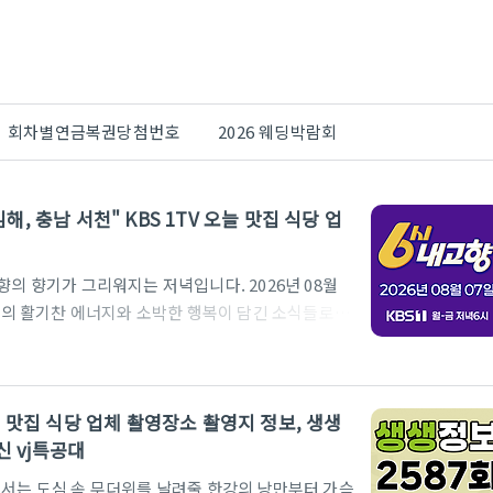
회차별연금복권당첨번호
2026 웨딩박람회
김해, 충남 서천" KBS 1TV 오늘 맛집 식당 업
향의 향기가 그리워지는 저녁입니다. 2026년 08월
어촌의 활기찬 에너지와 소박한 행복이 담긴 소식들로 가
부터 정성이 가득 담긴 먹거리까지, 고향의 따뜻한 온
농어민들의 땀방울이 맺힌 소중한 현장을 조명했습니
이 우리를 미소 짓게 했을까요? 경북 경주의 달콤한
 오늘 맛집 식당 업체 촬영장소 촬영지 정보, 생생
 서천의 한가로운 낚시터까지, 시청자 여러분의 오
신 vj특공대
개해 드리겠습니다.6시 내고..
7회에서는 도심 속 무더위를 날려줄 한강의 낭만부터 가슴