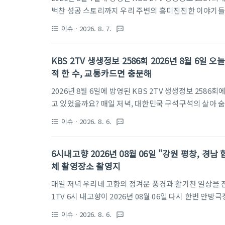
벅찬 성공 스토리까지 우리 주변의 흥미진진한 이야기들
석구석의 살아있는 현장과 웃음, 감동이 깃든 휴먼 스토
이슈
· 2026. 8. 7.
format_list_bulleted
textsms
고 있는데, 오늘 방송에서는 한강의 야간 피서지 정보부
탐방, 그리고 웅장한 선박 수리 현장과 해외에서 일궈
KBS 2TV 생생정보 2586회 2026년 8월 6일
다. 평범한 일상 속 특별함을 찾는 분들을 위해 2587
적 한 수, 교통카드면 충분해
정리해 드립니다.방송 시간: 월-금 18:35 KBS 2TVKBS 
2026년 8월 6일에 방영된 KBS 2TV 생생정보 25
고 있었을까요? 매일 저녁, 대한민국 구석구석의 살아 숨
향기가 가득한 휴먼 스토리로 시청자들의 저녁 시간을 
이슈
· 2026. 8. 6.
format_list_bulleted
textsms
고 찾아왔습니다. 특히 메밀의 깊은 풍미를 제대로 느낄
푸른 바다 여행까지, 무더운 여름날의 갈증을 한 번에 
6시내고향 2026년 08월 06일 "강원 평창, 경남 
포스팅에서는 8월 6일 방송된 2586회의 핵심 명소와 
체 촬영장소 촬영지
이니, 일상의 활력이 필요하신 분들은 지금 바로 집중해 
매일 저녁 우리네 고향의 정겨운 풍경과 활기찬 일상을 
1TV 6시 내고향이 2026년 08월 06일 다시 한번 
뛰며 우리 농수산물의 진정한 가치와 정직한 땀방울의 
이슈
· 2026. 8. 6.
format_list_bulleted
textsms
자극할 귀한 먹거리 정보가 가득했는데요. 무더운 여름날