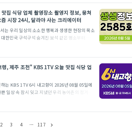
장어, 그리고 경남 합천에서 만난 달콤한 딸기 소식까
 오늘 맛집 식당 업체 촬영장소 촬영지 정보, 뭉쳐
기를 한데 모았습니다. 고향의 향수를 불러일으키고 건
 요즘 시장 24시, 달라야 사는 크리에이터
주요 내용을 지금부터 상..
5회에서는 우리 일상의 소소한 행복과 생생한 현장의 목소
 대한민국 구석구석 숨겨진 보석 같은 명소부터 입맛
 가치를 높이는 이들의 감동적인 휴먼 스토리까지, 이
현대인들에게 유익한 정보를 전달하고 웃음과 위로를
들로 저녁 시간을 풍성하게 만들었는지, 방송에 소개
보령, 제주 조천" KBS 1TV 오늘 맛집 식당 업
게 정리하여 여러분께 소개해 드리겠습니다.방송 시
홈페이지 바로가기뭉..
KBS 1TV 6시 내고향이 2026년 08월 05일에
쁜 일상 속 잠시 잊고 지냈던 우리 농어촌의 정겨운
을 만나는 시간은 언제나 설레기 마련인데요. 오늘
싱그러운 풋귤까지 대한민국 구석구석 숨겨진 보물 같
장에서 묵묵히 땀 흘리며 최고의 가치를 만들어가는 우
영분, 과연 어떤 다채로운 정보들이 우리를 기다리고 있
2
3
4
···
117
navigate_next
을 지금 바로 살펴..