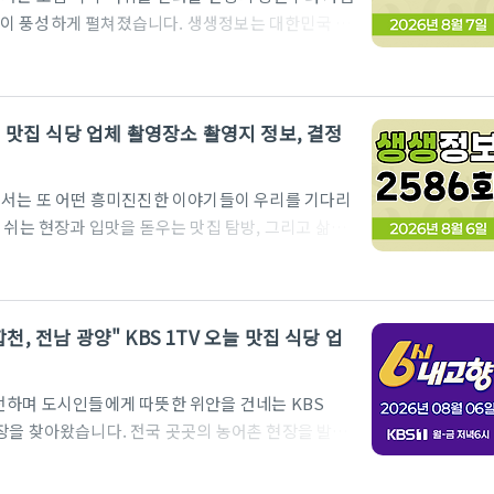
이 풍성하게 펼쳐졌습니다. 생생정보는 대한민국 구
리를 전하며 시청자들에게 매일 저녁 활력을 불어넣
터 스타들의 입맛을 사로잡은 맛집, 고창의 숨은 명소
낸 뜨거운 성공담까지 다채로운 볼거리가 가득했습니
 오늘 맛집 식당 업체 촬영장소 촬영지 정보, 결정
회에 소개된 주요 코너와 알찬 업체 정보들을 꼼꼼하게
2TV 생생..
86회에서는 또 어떤 흥미진진한 이야기들이 우리를 기다리
 쉬는 현장과 입맛을 돋우는 맛집 탐방, 그리고 삶의
책임지는 생생정보가 이번에도 알찬 정보들을 가득 싣
 수 있는 특별한 맛집부터 버스 하나로 떠나는 영덕의
날려버릴 알짜배기 소식들이 준비되어 있는데요. 오늘
합천, 전남 광양" KBS 1TV 오늘 맛집 식당 업
맛집, 그리고 생생한 정보를 빠짐없이 정리해 드릴 예정
주시기 바랍..
전하며 도시인들에게 따뜻한 위안을 건네는 KBS
안방극장을 찾아왔습니다. 전국 곳곳의 농어촌 현장을 발로
결실을 조명하는 이번 방송에서는 시청자들의 오감을
의 기운을 북돋워 줄 강원 평창의 싱그러운 여름두