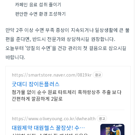
카페인 음료 섭취 줄이기
편안한 수면 환경 조성하기
만약 2주 이상 수면 부족 증상이 지속되거나 일상생활에 큰 불
편을 준다면, 반드시 전문가와 상담하시길 권장합니다.
오늘부터 '양질의 수면'을 건강 관리의 첫 걸음으로 삼으시길
바랍니다.
https://smartstore.naver.com/0819kr
광고
굿대디 잠이든플러스
첨가물 없이 순수 원료 타트체리 흑하랑상추 추출 보다
간편하게 깔끔하게 2알로
https://www.oliveyoung.co.kr/dwhealth
광고
대원제약 대원헬스 꿀잠샷! 수면
의 질 개선에 도움