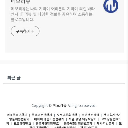
메모리유
메모리유는 나의 기억이 어려분의 기억이 되길 바라
면서 IT 리뷰 및 다양한 정보를 공유하며 소통하는
블로그입니다.
구독하기
최근 글
메모리유
Copyright ©
All rights reserved.
영문주소변환기
주소영문변환기
도로명주소변환
우편번호검색
전역일계산기
|
|
|
|
영문이름변환기
네이버 영문이름변환기
서울 강남 웨딩박람회
로또당첨번호조
|
|
|
|
회
로또당첨번호
연금복권당첨번호
연금복권당첨번호조회
제사지방출력
도
|
|
|
|
|
장이미지만들기
a4탁상달력출력
자동차경고등
|
|