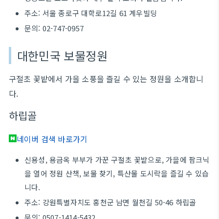
주소: 서울 종로구 대학로12길 61 계우빌딩
문의: 02-747-0957
대한민국 보물정원
구절초 꽃밭에서 가을 소풍을 즐길 수 있는 정원을 소개합니
다.
하립골
네이버 검색 바로가기
신용성, 용금옥 부부가 가꾼 구절초 꽃밭으로, 가을에 팜크닉
을 열어 정원 산책, 보물 찾기, 특산물 도시락을 즐길 수 있습
니다.
주소: 강원특별자치도 홍천군 남면 월천길 50-46 하립골
문의: 0507-1414-5432