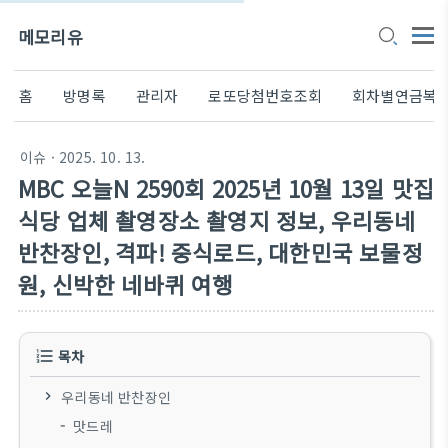
메모리유
홈
방명록
관리자
로또당첨번호조회
회차별연금복
이슈
· 2025. 10. 13.
MBC 오늘N 2590회 2025년 10월 13일 맛집
식당 업체 촬영장소 촬영지 정보, 우리동네
반찬장인, 격파! 중식로드, 대한민국 보물정
원, 신박한 네바퀴 여행
목차
우리동네 반찬장인
맛드레