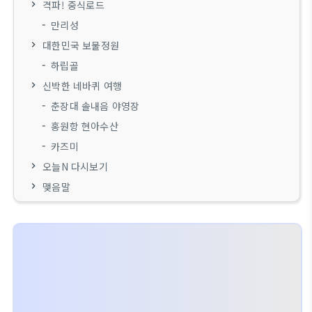
격파! 중식로드
만리성
대한민국 보물정원
하립골
신박한 네바퀴 여행
춘장대 솔내음 야영장
홍원항 현아수산
카즈미
오늘N 다시보기
맺음말