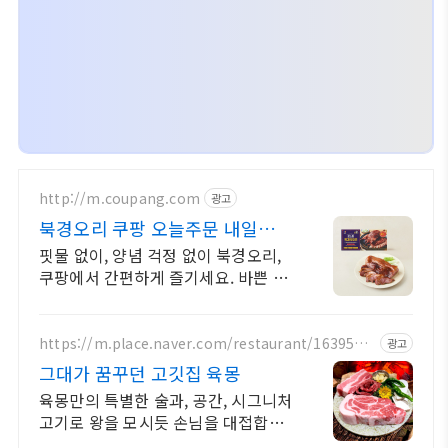
http://m.coupang.com
광고
북경오리 쿠팡 오늘주문 내일도착
로켓배송
핏물 없이, 양념 걱정 없이 북경오리,
쿠팡에서 간편하게 즐기세요. 바쁜 일
상, 복잡한 조리 대신 간편조리식품 으
로 맛있는 한 끼를 완성해보세요.
https://m.place.naver.com/restaurant/1639516
광고
083
그대가 꿈꾸던 고깃집 육몽
육몽만의 특별한 술과, 공간, 시그니처
고기로 왕을 모시듯 손님을 대접합니
다