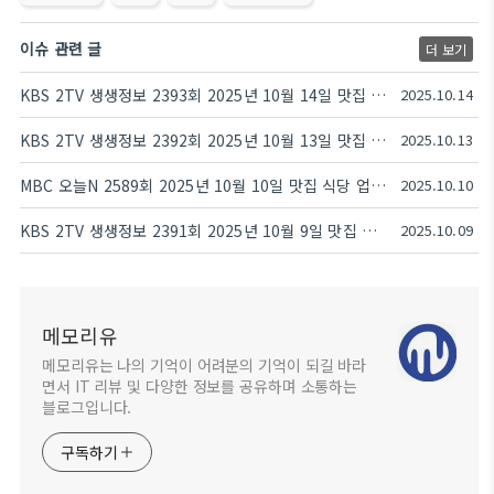
이슈 관련 글
더 보기
KBS 2TV 생생정보 2393회 2025년 10월 14일 맛집 식당 업체 촬영장소 촬영지 정보, 뭉쳐야 즐겁다, 가격파괴 Why, 핫 플레이스 Now, 크리에이터로 살아남기, 장PD의 AI 여행기
2025.10.14
KBS 2TV 생생정보 2392회 2025년 10월 13일 맛집 식당 업체 촬영장소 촬영지 정보, 수확의 달인, 할매~ 밥 됩니까?, 독한 인생~ 독하다 독해!, 한눈에 반했~섬(島), 궁금한 건 못 참지
2025.10.13
MBC 오늘N 2589회 2025년 10월 10일 맛집 식당 업체 촬영장소 촬영지 정보, YOU, 별난 이야기, 지금이 제철이다, 식(食)큐멘터리, 지구촌 브이로그
2025.10.10
KBS 2TV 생생정보 2391회 2025년 10월 9일 맛집 식당 업체 촬영장소 촬영지 정보, 생생 현장, 장사의 신, 불안하니까 청춘이다, 미스터 Lee의 사진 한 컷, 대한민국, 음식 X-파일
2025.10.09
메모리유
메모리유는 나의 기억이 어려분의 기억이 되길 바라
면서 IT 리뷰 및 다양한 정보를 공유하며 소통하는
블로그입니다.
구독하기