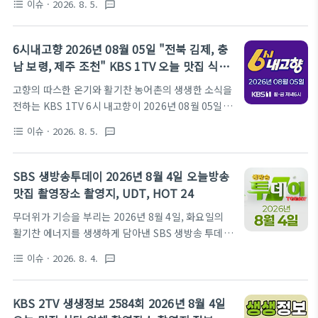
이슈
· 2026. 8. 5.
format_list_bulleted
textsms
습니다. 대한민국 구석구석 숨겨진 보석 같은 명소부
식홈페이지 바로가기이유 있는 맛플리시간과 정성을
터 입맛을 사로잡는 가성비 맛집, 그리고 특별한 재능
담아 드려요 세 가지 찜 편고려산 호랑이네이버 검색
으로 삶의 가치를 높이는 이들의 감동적인 휴먼 스토
바로가기주소: 인천 강화군 송..
6시내고향 2026년 08월 05일 "전북 김제, 충
리까지, 이번 회차 역시 알찬 정보들로 가득 채워졌습
남 보령, 제주 조천" KBS 1TV 오늘 맛집 식당
니다. 바쁜 현대인들에게 유익한 정보를 전달하고 웃
업체 촬영장소 촬영지
고향의 따스한 온기와 활기찬 농어촌의 생생한 소식을
음과 위로를 건네는 생생정보가 8월 5일에는 또 어떤
전하는 KBS 1TV 6시 내고향이 2026년 08월 05일에
놀라운 이야기들로 저녁 시간을 풍성하게 만들었는지,
도 시청자들의 저녁 시간을 풍성하게 채워주었습니다.
방송에 소개된 다양한 출연 식당과 업체 정보들을 하
이슈
· 2026. 8. 5.
format_list_bulleted
textsms
바쁜 일상 속 잠시 잊고 지냈던 우리 농어촌의 정겨운
나하나 꼼꼼하게 정리하여 여러분께 소개해 드리겠습
풍경과 맛깔스러운 먹거리, 그리고 정성으로 일궈낸
니다.방송 시간: 월-금 18:35 KBS 2TVKBS 2TV 생
결실을 만나는 시간은 언제나 설레기 마련인데요. 오
생정보 공식 홈페이지 바로가기뭉..
SBS 생방송투데이 2026년 8월 4일 오늘방송
늘은 김제의 맛집부터 보령의 축제 현장, 그리고 제주
맛집 촬영장소 촬영지, UDT, HOT 24
의 싱그러운 풋귤까지 대한민국 구석구석 숨겨진 보물
무더위가 기승을 부리는 2026년 8월 4일, 화요일의
같은 이야기들을 다시 한번 정리해 보려 합니다. 삶의
활기찬 에너지를 생생하게 담아낸 SBS 생방송 투데이
현장에서 묵묵히 땀 흘리며 최고의 가치를 만들어가는
가 다시 찾아왔습니다. 이번 방송에서는 눈과 입이 동
우리 이웃들의 진솔한 삶이 담긴 2026년 08월 05일
이슈
· 2026. 8. 4.
format_list_bulleted
textsms
시에 즐거워지는 미식 여행의 성지 방이동의 숨은 맛
방영분, 과연 어떤 다채로운 정보들이 우리를 기다리
집들과 함께, 밤이 되면 더욱 찬란하게 빛나는 청춘들
고 있었을까요? 소중한 우리 농수산물과 함께하는 알
의 뜨거운 열기 가득한 야간 핫플레이스를 소개하며
찬 정보들을 지금 바로 살펴..
KBS 2TV 생생정보 2584회 2026년 8월 4일
시청자들의 오감을 만족시켰습니다. 맛있는 음식으로