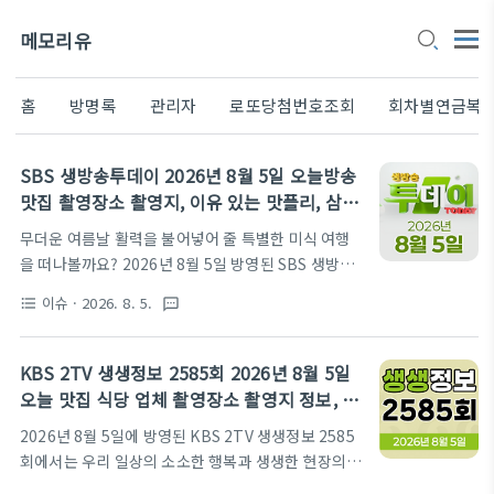
메모리유
홈
방명록
관리자
로또당첨번호조회
회차별연금복
SBS 생방송투데이 2026년 8월 5일 오늘방송
맛집 촬영장소 촬영지, 이유 있는 맛플리, 삼촌
어디가요
무더운 여름날 활력을 불어넣어 줄 특별한 미식 여행
을 떠나볼까요? 2026년 8월 5일 방영된 SBS 생방송
투데이에서는 입맛을 돋우는 강렬한 맛의 향연부터 여
이슈
· 2026. 8. 5.
format_list_bulleted
textsms
름의 정취를 가득 담은 싱그러운 농장 체험까지 알찬
정보들을 가득 담았습니다. 먼저 이유 있는 맛플리 코
너에서는 정성과 시간을 아낌없이 쏟아부어 완성한 감
KBS 2TV 생생정보 2585회 2026년 8월 5일
동적인 세 가지 찜 요리를 선보였고, 삼촌 어디가요 코
오늘 맛집 식당 업체 촬영장소 촬영지 정보, 뭉
너에서는 복숭아의 매력에 푹 빠진 달콤한 여름나기
쳐야 즐겁다, 가격파괴 Why, 장 PD의 AI 여행
2026년 8월 5일에 방영된 KBS 2TV 생생정보 2585
현장을 생생하게 전달했습니다. 맛과 힐링이 공존했던
기, 요즘 시장 24시, 달라야 사는 크리에이터
회에서는 우리 일상의 소소한 행복과 생생한 현장의
오늘 방송의 핵심 정보를 지금 바로 확인해 보세요.방
목소리를 담아내며 시청자들에게 큰 즐거움을 선사했
송 시간: 매주 월-금 18:50 SBSSBS 생방송 투데이 공