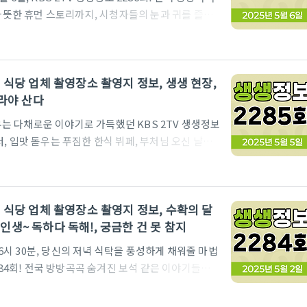
 따뜻한 휴먼 스토리까지, 시청자들의 눈과 귀를 즐겁
37년 노하우가 담긴 '대가의 일급정보', 육지와 바다
 듬뿍 담은 '행복한 효행할까요?' 코너는 시청자들의
그날의 뜨거웠던 현장과 생생한 정보를 꼼꼼하게 되짚
 맛집 식당 업체 촬영장소 촬영지 정보, 생생 현장,
간: 월-금 18:35 KBS 2TVKBS 2TV 생생정
달라야 산다
..
돋우는 다채로운 이야기로 가득했던 KBS 2TV 생생정보
, 입맛 돋우는 푸짐한 한식 뷔페, 부처님 오신 날을
행, 거기에 어린이들의 눈과 귀를 사로잡는 마법 같은
족시킬 황홀한 정보의 향연을 펼쳐냅니다. 지금 바로
 계획해 보세요!방송 시간: 월-금 18:35 KBS
 맛집 식당 업체 촬영장소 촬영지 정보, 수확의 달
 현장K-봄바람이 분다 서울 스프링 페스타서울스프링
한 인생~ 독하다 독해!, 궁금한 건 못 참지
 6시 30분, 당신의 저녁 식탁을 풍성하게 채워줄 마법
284회! 전국 방방곡곡 숨겨진 보석 같은 이야기들을
맛, 그리고 따뜻한 감동을 선사했을까요? 전복 수확
천 황매산과 생초국제조각공원, 애견 미용계의 미다스의