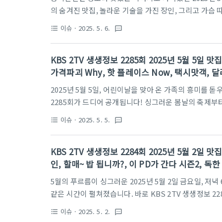
의 숨겨진 맛집, 놀라운 기술을 가진 장인, 그리고 가슴
게 했던 그날의 방송을 기억하시나요? 특히, 조경 대가의 
이슈
· 2025. 5. 6.
format_list_bulleted
textsms
의 콜라보를 맛볼 수 있는 '고수의 부엌', 춘천의 매력을
침샘을 자극하고 여행 욕구를 불태웠는데요. 지금부터 
KBS 2TV 생생정보 2285회 2025년 5월 5일
어보며, 여러분의 궁금증을 시원하게 풀어드리겠습니다!방송 시
가격파괴 Why, 핫 플레이스 Now, 택시맛객, 
보 공식 홈페이지 바로가기대가의 일급정보정성으로 다진
2025년 5월 5일, 어린이날을 맞아 온 가족의 흥미를 
2285회가 드디어 공개됩니다! 싱그러운 봄날의 축제부터
기념하는 강화도 보문사, 온 가족 취향을 저격할 아산 여
이슈
· 2025. 5. 5.
format_list_bulleted
textsms
이야기까지! 오늘 하루, 생생정보는 여러분의 오감을 만
2285회에서 소개된 알찬 정보들을 확인하고, 즐거운 하루를
KBS 2TV 생생정보 2284회 2025년 5월 2일
2TVKBS 2TV 생생정보 공식 홈페이지 바로가기생생
인, 할매~ 밥 됩니까?, 이 PD가 간다 시즌2, 독
페스타 기간 2025.04.30. (수) - 2025.0..
5월의 푸르름이 싱그러운 2025년 5월 2일 금요일, 저녁
같은 시간이 펼쳐졌습니다. 바로 KBS 2TV 생생정보 2
찾아다니는 생생정보가 이번 주에는 어떤 놀라운 풍경과 
이슈
· 2025. 5. 2.
format_list_bulleted
textsms
의 달인, 해순 할매의 모리국수, 이 PD가 간다!의 합