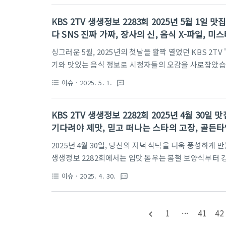
손, 그리고 궁금증을 자극하는 기이한 현상까지! 지금부
KBS 2TV 생생정보 2283회 2025년 5월 1일
으로 함께 빠져볼까요?방송 시간: 월-금 18:35 KBS 
다 SNS 진짜 가짜, 장사의 신, 음식 X-파일, 미
달인전복 수확의 달인은영씨의 꽃피는 바다 네이버 검..
사랑이 뭐길래
싱그러운 5월, 2025년의 첫날을 활짝 열었던 KBS 2T
기와 맛있는 음식 정보로 시청자들의 오감을 사로잡았습니
놀라운 비밀부터, 입맛 돋우는 '육회 한 상'의 황홀경, 
이슈
· 2025. 5. 1.
format_list_bulleted
textsms
맛, 그리고 아름다운 담양의 풍경까지! 5월 1일, 당신
바로 만나보세요!방송 시간: 월-금 18:35 KBS 2TV
KBS 2TV 생생정보 2282회 2025년 4월 30
SNS 진짜 가짜앞으로 걷는 게가 있다마시안어촌체험휴양
기다려야 제맛, 믿고 떠나는 스타의 고장, 골든타
동 문의: 032-746-3093 Link: h..
2025년 4월 30일, 당신의 저녁 식탁을 더욱 풍성하게 
생생정보 2282회에서는 입맛 돋우는 봄철 보양식부터 
경민과 함께 떠나는 전라남도 함평 여행, 그리고 우리 
이슈
· 2025. 4. 30.
format_list_bulleted
textsms
코너들이 시청자들의 눈과 귀를 사로잡았습니다. 특히 이
영웅들의 활약상이 깊은 울림을 선사했는데요. 지금부터,
보며, 당신의 일상에 활력을 불어넣어 보세요!방송 시간: 월-
1
···
41
42
navigate_before
페이지 바로가기생생현장입맛 살리는 봄철 보양식백년오