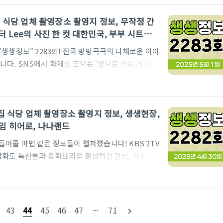
터 생생정보 2284회가 선사하는 다채로운 이야기 속
 맛집 식당 업체 촬영장소 촬영지 정보, 무작정 간
2TVKBS 2TV 생생정보 공식 홈페이지 바로가기수확의
스터 Lee의 사진 한 컷 대한민국, 부부 시트콤
V "생생정보" 2283회! 전국 방방곡곡의 다채로운 이야
다. SNS에서 화제를 모으는 '앞으로 걷는 게'의
임금님 수랏상에 올랐던 '왕의 물고기' 숭어의 특별한
의 저녁 식탁을 풍성하게 채워줄 생생한 정보들을 지금
KBS 2TV 생생정보 공식 홈페이지 바로가기무작정 간다
일 맛집 식당 업체 촬영장소 촬영지 정보, 생생현장,
마을 네이버 검색 바로가기 주소: 인천 중구 덕교
임 히어로, 나나랜드
만들어줄 마법 같은 정보들이 펼쳐졌습니다! KBS 2TV
강화도 특산물과 중화요리의 환상적인 만남, 가수 홍
사회의 숨은 영웅들의 감동적인 이야기까지, 다채로운
번 방송에서는 치매 어르신 수색 골든 타임을 잡은
 생생정보가 발굴한 보석 같은 정보들을 함께 살펴
금 18:35 KBS 2TVKBS 2TV 생생정보 공식 홈
43
44
45
46
47
···
71
navigate_next
리정 양주본점..