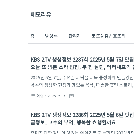
메모리유
홈
방명록
관리자
로또당첨번호조회
KBS 2TV 생생정보 2287회 2025년 5월 7일
오늘 또 방문 스타 밥집, 두 집 살림, 닥터셰프의
2025년 5월 7일, 수요일 저녁을 더욱 풍성하게 만들었던 
곡곡의 생생한 현장과 맛있는 음식, 따뜻한 휴먼 스토리, 
눈에 만나볼 시간입니다. 소상공인을 위한 서울시의 특별
이슈
· 2025. 5. 7.
format_list_bulleted
textsms
집, 봄기운 가득한 고창에서의 두 집 살림 이야기, 배우
소개하는 제철 보물 '바지락'까지! 과연 5월 7일, "
KBS 2TV 생생정보 2286회 2025년 5월 6일
바로, 그 흥미진진한 세계 속으로 함께 빠져봅시다!방송 시간:
급정보, 고수의 부엌, 행복한 효행할까요
식 홈페이지 바로가기생생 현장소상공인을 위..
흥미진진한 정보와 맛있는 이야기로 가득했던 2025년 5월 