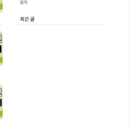
음악
최근 글