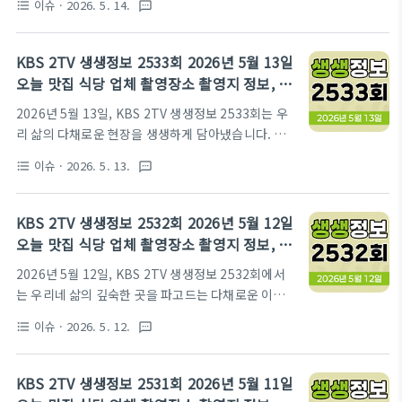
이슈
· 2026. 5. 14.
format_list_bulleted
textsms
는 맛집, 그리고 가슴 따뜻한 휴먼 스토리가 가득한
수 236만 뷰 참선과 무예가 합쳐진 수련 선무도골굴사
'2TV 생생정보'는 매일 밤 우리 곁을 찾아가는 유익하
네이버 검색 바로가기주소: 경북 경주시 문무대왕면
고 즐거운 정보 프로그램입니다. 오늘 2534회에서는
기림로 101..
KBS 2TV 생생정보 2533회 2026년 5월 13일
'맛집 맞수다' 코너에서 펼쳐진 이색 세계 음식의 대
오늘 맛집 식당 업체 촬영장소 촬영지 정보, 신
결, '해피 벌쓰데이' 코너를 통해 만나는 김요한 씨의
vj특공대, 오늘 또 방문, 떠나요 이야기로
2026년 5월 13일, KBS 2TV 생생정보 2533회는 우
전라남도 영광군 탐방, '나나랜드'에서 만난 발효로 빚
리 삶의 다채로운 현장을 생생하게 담아냈습니다. 싱
은 두 번째 인생 이야기, 그리고 '골든타임 히어로'에
싱한 참다랑어를 만날 수 있었던 통영의 홍진영어조합
서 감동을 선사한 편의점 주취자 제압 영웅까지, 다채
이슈
· 2026. 5. 13.
format_list_bulleted
textsms
법인부터 배우 이태성이 추천한 안산의 맛집 시랑면옥
로운 코너로 알찬 정보를 전해드릴 예정입니다. 시청
까지, 입맛을 돋우는 이야기가 가득했습니다. 또한 강
자 여러분의 궁금증을 풀어줄 생생한 현장 속으로 지
릉의 숨겨진 천 년의 이야기와 안목해변, 오죽헌, 오죽
금 바로 떠나보시죠!방송..
KBS 2TV 생생정보 2532회 2026년 5월 12일
헌전통뱃놀이체험장, 현덕사, 한송정 등 역사와 자연
오늘 맛집 식당 업체 촬영장소 촬영지 정보, 결
이 어우러진 명소들을 만나보며 눈이 즐거운 시간을
정적 한 수, 교통카드면 충분해, 요즘 뜨는
2026년 5월 12일, KBS 2TV 생생정보 2532회에서
선사했습니다. 더불어 스타 트레이너 양치승의 흥미로
TOP3
는 우리네 삶의 깊숙한 곳을 파고드는 다채로운 이야
운 사연과 탄자니아에서 만난 특별한 한국식 허니버터
기가 펼쳐졌습니다. 대한민국 방방곡곡의 생생한 현장
치킨까지, 시청자들의 궁금증을 해소하고 유익한 정보
이슈
· 2026. 5. 12.
format_list_bulleted
textsms
을 그대로 담아내는 이 프로그램은 시청자들에게 유익
를 제공하는 알찬 방송이었습니다.방송 시간: 월-금
한 정보와 따뜻한 감동을 선사하며 매번 화제를 모으
18:35 KBS 2TVKBS 2TV 생생정보 공식 홈페이지
고 있습니다. 이번 2532회에서는 어떤 특별한 맛과 이
바로가기신vj특공대바다의 황금 ..
KBS 2TV 생생정보 2531회 2026년 5월 11일
야기가 우리를 기다리고 있었을까요? 쫀득한 족발과