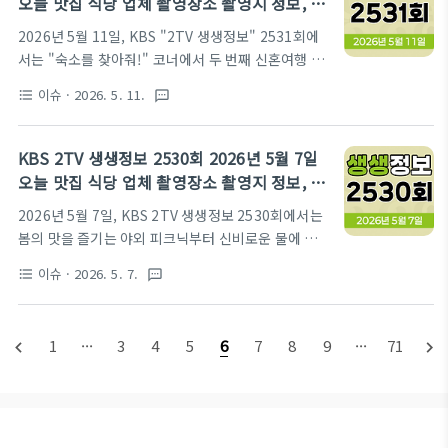
오늘 맛집 식당 업체 촬영장소 촬영지 정보, 숙
진한 순댓국부터 섬진강 따라 즐기는 순창의 매력, 그
소를 찾아 줘, 가격파괴 Why, 핫 플레이스
2026년 5월 11일, KBS "2TV 생생정보" 2531회에
리고 세계 각국의 맛을 한자리에서 만나는 특별한 경
Now, 장 PD의 AI 여행기, 달라야 사는 크리에
서는 "숙소를 찾아줘!" 코너에서 두 번째 신혼여행 숙
험까지, 생생정보가 엄선한 오늘 이야기들을 지금 바
이터
소로 안성맞춤인 강화 화이트갤러리펜션, "가격파괴
로 만나보시죠.방송 시간: 월-금 18:35 KBS 2TVKBS
이슈
· 2026. 5. 11.
format_list_bulleted
textsms
Why" 코너에서는 윤가네고기창고의 가성비 넘치는
2TV 생생정보 공식 홈페이지 바로가기결정적 한 수쫀
양념목살 세트, "핫 플레이스 Now"에서는 초록빛 낭
득쫀득 입이 즐거운 족발 순댓국꽉찬순대국족발 수원
만 가득한 담양 국수거리의 다채로운 맛집들, "장 PD
권선시장 본점네이버 검색 바로..
KBS 2TV 생생정보 2530회 2026년 5월 7일
의 AI 여행기"에서는 반전 매력의 정선 여행지들과
오늘 맛집 식당 업체 촬영장소 촬영지 정보, 지
"달라야 사는 크리에이터" 코너에서는 유튜브 채널
금이 딱 제철, 궁금한 건 못 참지, 할매 밥 됩니
2026년 5월 7일, KBS 2TV 생생정보 2530회에서는
"서남재 Circusnamj"의 특별한 공연까지, 시청자들
까, 한눈에 반했섬, 독한 인생 독하다 독해
봄의 맛을 즐기는 야외 피크닉부터 신비로운 물에 뜨
의 눈과 귀를 사로잡을 풍성한 정보와 즐거움을 선사
는 바위의 정체, 40년 전통의 산채나물 대통밥, 신선
했습니다.방송 시간: 월-금 18:35 KBS 2TVKBS 2TV
이슈
· 2026. 5. 7.
format_list_bulleted
textsms
이 머무는 섬의 매력, 그리고 역경을 딛고 일어선 헤드
생생정보 공식 홈페이지 바로가기숙소를 찾아 줘두 번
스파 이야기까지 다채로운 현장과 인물들을 생생하게
째 신혼여행 숙소를 찾아줍니다.강화 화이트갤러리펜
담아 시청자들의 눈과 귀를 사로잡았습니다. 대한민국
션네이버 검색 ..
1
···
3
4
5
6
7
8
9
···
71
navigate_before
navigate_next
곳곳의 숨겨진 보석 같은 장소와 따뜻한 이야기를 소
개하며 유쾌한 저녁 시간을 선물한 오늘, 여러분은 어
떤 이야기가 가장 인상 깊으셨나요?방송 시간: 월-금
18:35 KBS 2TVKBS 2TV 생생정보 공식 홈페이지
바로가기지금이 딱 제철야외에서 즐기는 봄의 맛동리