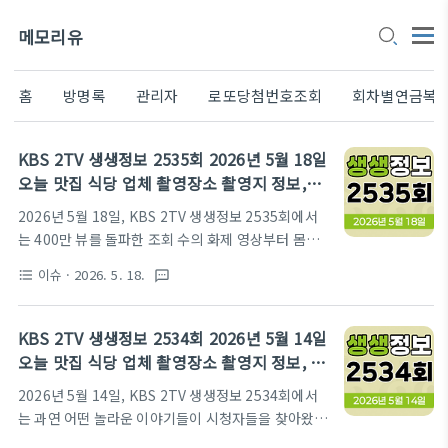
메모리유
홈
방명록
관리자
로또당첨번호조회
회차별연금복
KBS 2TV 생생정보 2535회 2026년 5월 18일
오늘 맛집 식당 업체 촬영장소 촬영지 정보,
SNS 화제 영상, 장사의 신, 미스터 Lee의 사진
2026년 5월 18일, KBS 2TV 생생정보 2535회에서
한 컷 대한민국, 음식 X파일, 힘쓰니까 청춘이
는 400만 뷰를 돌파한 조회 수의 화제 영상부터 몸과
다
마음을 단련하는 선무도 체험, 다채로운 보양식 삼계
이슈
· 2026. 5. 18.
format_list_bulleted
textsms
탕의 향연, 숨겨진 아름다움을 찾아 떠나는 경남 합천
의 풍경, 그리고 여름철 별미 죽순의 모든 것과 11년
차 배관공 청춘의 열정까지, 다채롭고 흥미로운 이야
KBS 2TV 생생정보 2534회 2026년 5월 14일
기들을 생생하게 담아 시청자들의 눈과 귀를 사로잡았
오늘 맛집 식당 업체 촬영장소 촬영지 정보, 맛
습니다. 오늘 여러분의 궁금증을 시원하게 풀어드릴
집 맞수다, 해피 벌고쓰고데이, 나나랜드, 골든
2026년 5월 14일, KBS 2TV 생생정보 2534회에서
2TV 생생정보 2535회 방영 정보들을 지금 바로 만나
타임 히어로
는 과연 어떤 놀라운 이야기들이 시청자들을 찾아왔을
보세요!방송 시간: 월-금 18:35 KBS 2TVKBS 2TV
까요? 대한민국 곳곳의 생생한 현장과 입맛을 사로잡
생생정보 공식 홈페이지 바로가기SNS 화제 영상조회